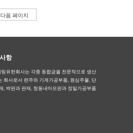
다음 페이지
부사항
링유한회사는 각종 동합금을 전문적으로 생산
 회사로서 련주와 기계가공부품, 원심주물, 단
재, 박판과 판재, 청동내마모판과 정밀가공부품