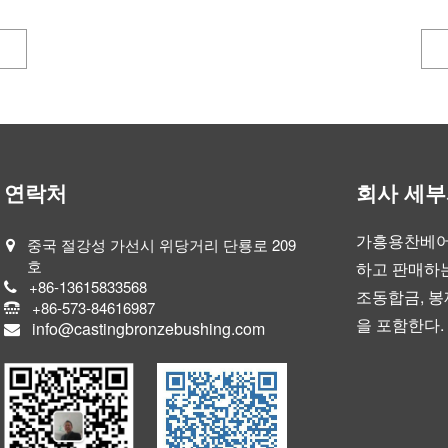
연락처
회사 세
가흥용찬베어
중국 절강성 가선시 위당거리 단룡로 209
호
하고 판매하는
+86-13615833568
조동합금, 봉
+86-573-84616987
을 포함한다.
info@castingbronzebushing.com